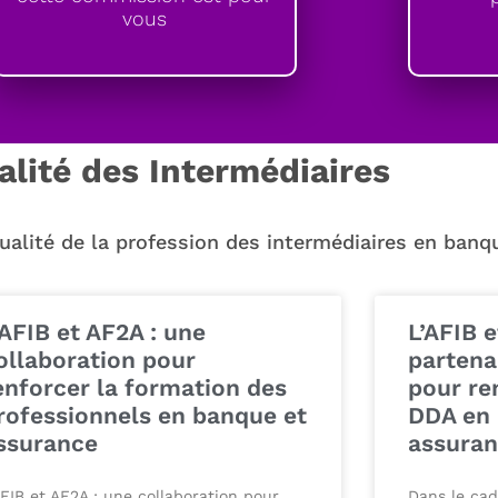
vous
alité des Intermédiaires
ctualité de la profession des intermédiaires en banq
’AFIB et AF2A : une
L’AFIB e
ollaboration pour
partena
enforcer la formation des
pour re
rofessionnels en banque et
DDA en 
ssurance
assura
AFIB et AF2A : une collaboration pour
Dans le ca