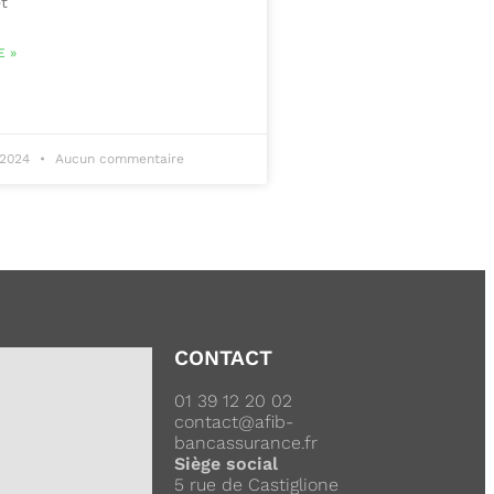
et
E »
 2024
Aucun commentaire
CONTACT
01 39 12 20 02
contact@afib-
bancassurance.fr
Siège social
5 rue de Castiglione