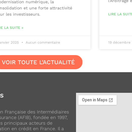
l’Arbitrage 
dernisation numérique, la
nsolidation et une forte attractivité
ur les investisseurs.
LIRE LA SUIT
RE LA SUITE »
janvier 2025
Aucun commentaire
19 décembre
VOIR TOUTE L’ACTUALITÉ
OS
ion Française des Intermédiaires
urance (AFIB), fondée en 1997,
es principaux acteurs de
ation en crédit en France. Il a