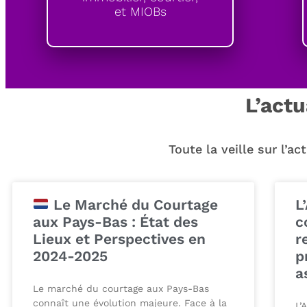
et MIOBs
L’actu
Toute la veille sur l’a
Le Marché du Courtage
L
aux Pays-Bas : État des
c
Lieux et Perspectives en
r
2024-2025
p
a
Le marché du courtage aux Pays-Bas
connaît une évolution majeure. Face à la
L’