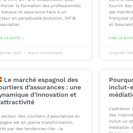
nforcer la formation des professionnels
fournir des
 banque et assurance Face à un
ses membres
cteur en perpétuelle évolution, l’AFIB
Française d
ssociation
et Assuranc
RE LA SUITE »
LIRE LA SUIT
 janvier 2025
Aucun commentaire
20 janvier 20
Le marché espagnol des
Pourquo
ourtiers d’assurances : une
inclut-e
ynamique d’innovation et
médiati
’attractivité
L’adhésion 
des Intermé
 secteur des courtiers d’assurances en
inclut un at
pagne est en pleine transformation,
médiation d
rté par des tendances clés : la