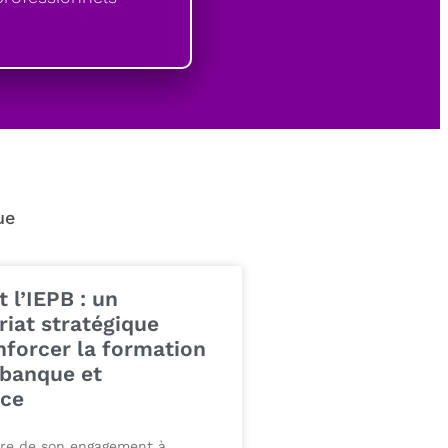
ue
t l’IEPB : un
riat stratégique
nforcer la formation
banque et
nce
dre de son engagement à