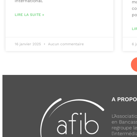
international.
mo
co
po
LIRE LA SUITE »
LI
16 janvier 2025
Aucun commentaire
6 
A PROP
L’Associat
en Bancass
regroupe l
l’intermédi