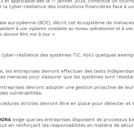
023 et applicable dès le 17 janvier 2025, constitue un tour
cer la cyber-résilience des institutions financières face 
entrale européenne (BCE), décrit cet écosystème de menaces en ce
𝘱𝘦𝘭𝘭𝘦𝘯𝘵 à 𝘶𝘯𝘦 𝘷𝘪𝘨𝘪𝘭𝘢𝘯𝘤𝘦 𝘤𝘰𝘯𝘴𝘵𝘢𝘯𝘵𝘦 𝘢𝘶 𝘯𝘪𝘷𝘦𝘢𝘶 𝘰𝘱é𝘳𝘢𝘵𝘪𝘰𝘯𝘯𝘦𝘭 𝘦𝘵 à 𝘶𝘯
𝘪𝘭𝘴 𝘥𝘰𝘪𝘷𝘦𝘯𝘵 ê𝘵𝘳𝘦 𝘮𝘪𝘴 à 𝘫𝘰𝘶𝘳 ».
cyber-résilience des systèmes TIC. Voici quelques exemp
e, les entreprises devront effectuer des tests indépendan
les menaces pour s’assurer que les systèmes sont résista
ntreprises devront adopter une gestion proactive de leur
des vulnérabilités.
océdures strictes devront être en place pour détecter et 
DORA
exige que les entreprises disposent de processus bie
, tout en renforçant les responsabilités en matière de sécu