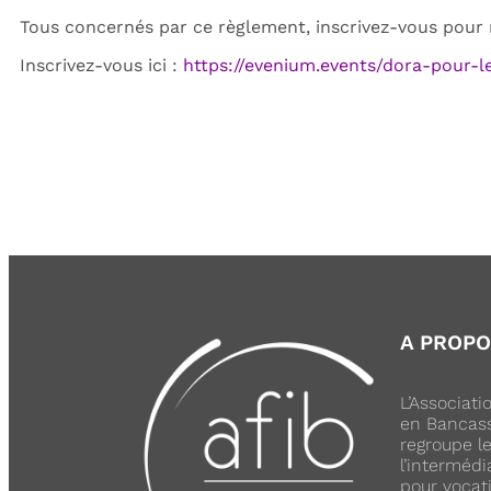
Tous concernés par ce règlement, inscrivez-vous pour n
Inscrivez-vous ici :
https://evenium.events/dora-pour-l
A PROP
L’Associat
en Bancass
regroupe l
l’intermédi
pour vocati