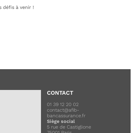
défis à venir !
CONTACT
01 39 12 20 02
contact@afib-
bancassurance.fr
Siège social
5 rue de Castiglione
75001 Paris