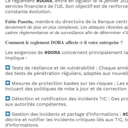
Le règlement
#DORA
, entré en vigueur le 16 janvier 2
services financiers de l’UE. Son objectif est de renfor
constante évolution.
𝐅𝐚𝐛𝐢𝐨 𝐏𝐚𝐧𝐞𝐭𝐭𝐚, membre du directoire de la Banque c
𝘥𝘦𝘷𝘪𝘦𝘯𝘯𝘦𝘯𝘵 𝘥𝘦 𝘱𝘭𝘶𝘴 𝘦𝘯 𝘱𝘭𝘶𝘴 𝘤𝘰𝘮𝘱𝘭𝘦𝘹𝘦𝘴. 𝘓𝘦𝘴 𝘢𝘵𝘵𝘢𝘲𝘶𝘦𝘴 𝘳é𝘤𝘦𝘯𝘵𝘦𝘴 𝘢
𝘤𝘢𝘥𝘳𝘦𝘴 𝘳é𝘨𝘭𝘦𝘮𝘦𝘯𝘵𝘢𝘪𝘳𝘦𝘴 𝘦𝘵 𝘥𝘦 𝘴𝘶𝘳𝘷𝘦𝘪𝘭𝘭𝘢𝘯𝘤𝘦 𝘢𝘧𝘪𝘯 𝘥𝘦 𝘥é𝘵𝘦𝘳𝘮𝘪𝘯𝘦𝘳 𝘴’
𝐂𝐨𝐦𝐦𝐞𝐧𝐭 𝐥𝐞 𝐫𝐞𝐠𝐥𝐞𝐦𝐞𝐧𝐭 𝐃𝐎𝐑𝐀 𝐚𝐟𝐟𝐞𝐜𝐭𝐞-𝐭-𝐢𝐥 𝐯𝐨𝐭𝐫𝐞 𝐞𝐧𝐭𝐫𝐞𝐩𝐫𝐢𝐬𝐞 ?
Les exigences de
#DORA
concernent principalement la 
implique :
Tests de résilience et de vulnérabilité : Chaque anné
des tests de pénétration réguliers, adaptés aux nouvel
Mesures de protection basées sur les risques : Les e
incluant des politiques de mise à jour et de correction 
Détection et notification des incidents TIC : Des pr
aux autorités compétentes.
Gestion des incidents et partage d’informations :
#
décrire et notifier les incidents critiques liés aux TIC
d’informations.