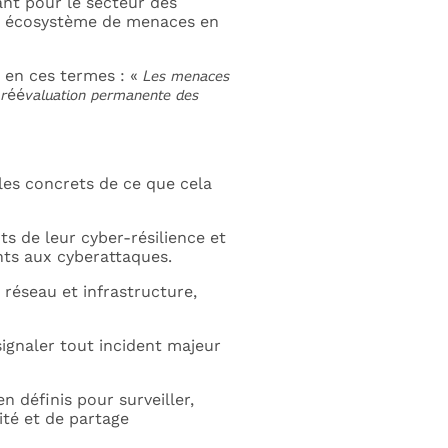
nant pour le secteur des
à un écosystème de menaces en
s termes : « 𝘓𝘦𝘴 𝘮𝘦𝘯𝘢𝘤𝘦𝘴
 𝘳éé𝘷𝘢𝘭𝘶𝘢𝘵𝘪𝘰𝘯 𝘱𝘦𝘳𝘮𝘢𝘯𝘦𝘯𝘵𝘦 𝘥𝘦𝘴
les concrets de ce que cela
ts de leur cyber-résilience et
nts aux cyberattaques.
 réseau et infrastructure,
signaler tout incident majeur
n définis pour surveiller,
rité et de partage