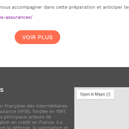
ous accompagner dans cette préparation et anticiper les 
es-assurances/
VOIR PLUS
OS
ion Française des Intermédiaires
urance (AFIB), fondée en 1997,
es principaux acteurs de
ation en crédit en France. Il a
on la défense, la valorisation et