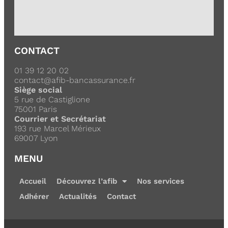
CONTACT
01 39 12 20 02
contact@afib-bancassurance.fr
Siège social
5 rue de Castiglione
75001 Paris
Courrier et Secrétariat
193 rue Marcel Mérieux
69007 Lyon
MENU
Accueil
Découvrez l’afib
Nos services
Adhérer
Actualités
Contact