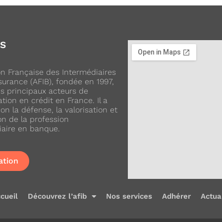
OS
ion Française des Intermédiaires
urance (AFIB), fondée en 1997,
es principaux acteurs de
ation en crédit en France. Il a
on la défense, la valorisation et
on de la profession
iaire en banque.
ation
cueil
Découvrez l’afib
Nos services
Adhérer
Actua