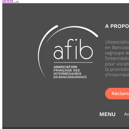
newer
→
A PROP
L’Associat
en Bancass
regroupe l
l’intermédi
pour vocati
la promoti
d’interméd
Réclam
MENU
Ac