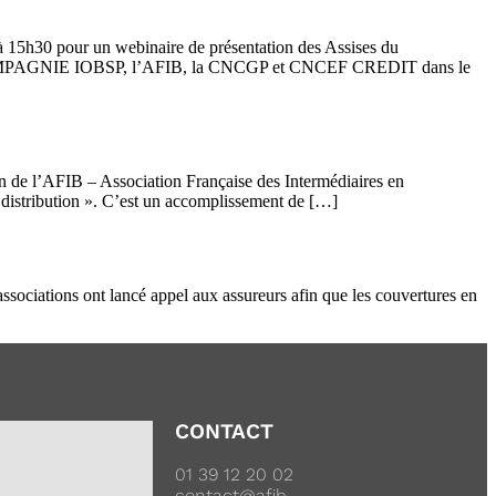
0 à 15h30 pour un webinaire de présentation des Assises du
COMPAGNIE IOBSP, l’AFIB, la CNCGP et CNCEF CREDIT dans le
n de l’AFIB – Association Française des Intermédiaires en
de distribution ». C’est un accomplissement de […]
ssociations ont lancé appel aux assureurs afin que les couvertures en
CONTACT
01 39 12 20 02
contact@afib-