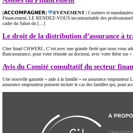
[𝗔𝗖𝗖𝗢𝗠𝗣𝗔𝗚𝗡𝗘𝗥]
𝐄́𝐕𝐄̀𝐍𝐄𝐌𝐄𝐍𝐓 | Courtiers et mandata
Financement, LE RENDEZ-VOUS incontournable des professionn
cadre du Salon du […]
Le droit de la distribution d’assurance à tr
Cher Imad CHWERI , C’est avec une grande fierté que nous vous adress
Bancassurance, pour votre réussite au doctorat, avec votre thèse sur «
Avis du Comité consultatif du secteur fina
Une nouvelle garantie « aide à la famille » en assurance emprunteur Le
assurance emprunteur puissent inclure le cas des familles qui, pour
A PROP
L’Associat