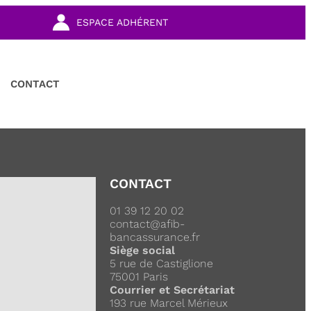
ESPACE ADHÉRENT
CONTACT
CONTACT
01 39 12 20 02
contact@afib-
bancassurance.fr
Siège social
5 rue de Castiglione
75001 Paris
Courrier et Secrétariat
193 rue Marcel Mérieux