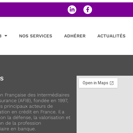
B
NOS SERVICES
ADHÉRER
ACTUALITÉS
OS
ion Française des Intermédiaires
urance (AFIB), fondée en 1997,
es principaux acteurs de
ation en crédit en France. Il a
on la défense, la valorisation et
on de la profession
iaire en banque.