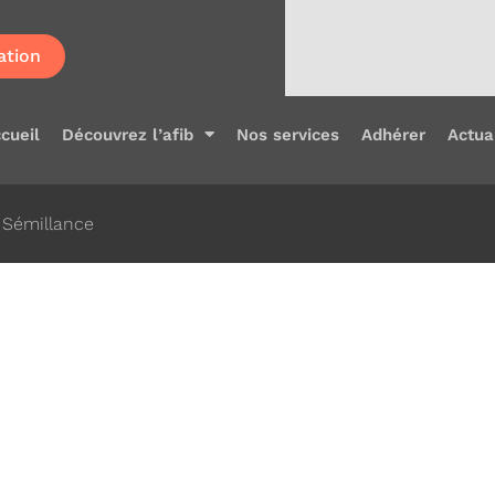
ation
cueil
Découvrez l’afib
Nos services
Adhérer
Actua
: Sémillance