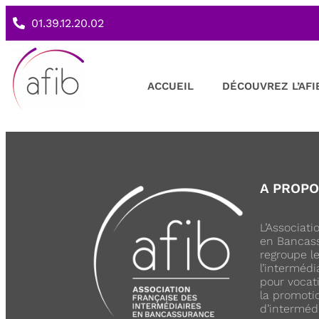
01.39.12.20.02
ACCUEIL
DÉCOUVREZ L’AFI
A PROP
L’Associat
en Bancass
regroupe l
l’intermédi
pour vocati
la promoti
d’interméd