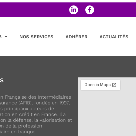
B
NOS SERVICES
ADHÉRER
ACTUALITÉS
OS
ion Française des Intermédiaires
urance (AFIB), fondée en 1997,
es principaux acteurs de
ation en crédit en France. Il a
on la défense, la valorisation et
on de la profession
iaire en banque.