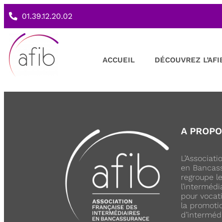
01.39.12.20.02
ACCUEIL
DÉCOUVREZ L’AFI
A PROP
L’Associat
en Bancass
regroupe l
l’intermédi
pour vocati
la promoti
d’interméd