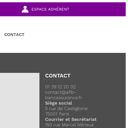
ESPACE ADHÉRENT
CONTACT
CONTACT
01 39 12 20 02
contact@afib-
bancassurance.fr
Siège social
5 rue de Castiglione
75001 Paris
Courrier et Secrétariat
193 rue Marcel Mérieux