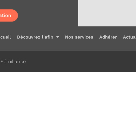
ation
cueil
Découvrez l’afib
Nos services
Adhérer
Actua
: Sémillance