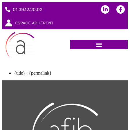
01.39.12.20.02
ESPACE ADHÉRENT
{title} : {permalink}