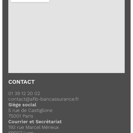
CONTACT
01 39 12 20 02
contact@afib-bancassurance.fr
Siège social
5 rue de Castiglione
75001 Paris
Courrier et Secrétariat
193 rue Marcel Mérieux
69007 Lyon