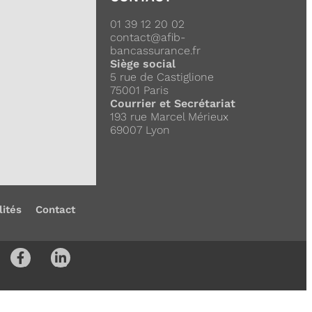
01 39 12 20 02
contact@afib-
bancassurance.fr
Siège social
5 rue de Castiglione
75001 Paris
Courrier et Secrétariat
193 rue Marcel Mérieux
69007 Lyon
lités
Contact