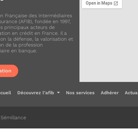
ion Française des Intermédiaires
urance (AFIB), fondée en 1997,
es principaux acteurs de
ation en crédit en France. Il a
on la défense, la valorisation et
on de la profession
iaire en banque.
ation
cueil
Découvrez l’afib
Nos services
Adhérer
Actua
: Sémillance