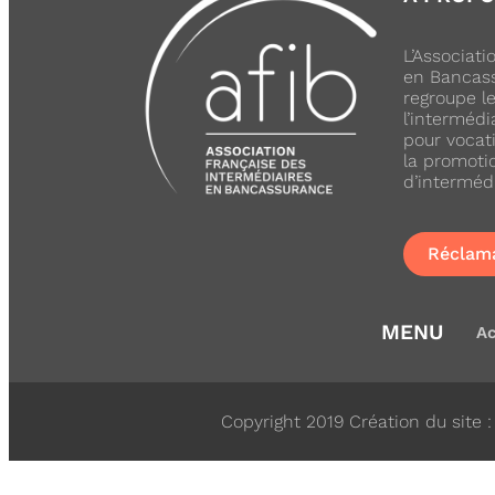
L’Associat
en Bancass
regroupe l
l’intermédi
pour vocati
la promoti
d’interméd
Réclam
MENU
Ac
Copyright 2019 Création du site 